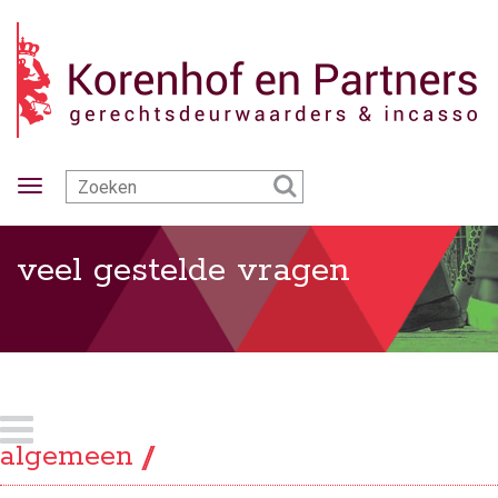
Toggle
navigation
veel gestelde vragen
algemeen