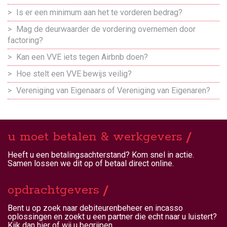
Is er een minimum aan het te vorderen bedrag?
Mag de deurwaarder de vordering overnemen door
factoring?
Kan een VVE iets tegen Airbnb doen?
Hoe stelt een VVE bewijs veilig?
Vereniging van Eigenaars of Vereniging van Eigenaren?
u moet betalen & werkgevers
Heeft u een betalingsachterstand? Kom snel in actie.
Samen lossen we dit op of betaal direct online.
opdrachtgevers
Bent u op zoek naar debiteurenbeheer en incasso
oplossingen en zoekt u een partner die echt naar u luistert?
Kijk dan hier of wij u begrijpen.