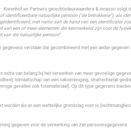
’. Korenhof en Partners gerechtsdeurwaarders & incasso volgt de d
 of identificeerbare natuurlijke persoon ("de betrokkene"); als i
 geïdentificeerd, met name aan de hand van een identificator zo
 of van een of meer elementen die kenmerkend zijn voor de fysiek
it van die natuurlijke persoon”
egevens verstaan die gecombineerd met een ander gegeven leid
extra van belang bij het verwerken van meer gevoelige gegevens
ondheid, lidmaatschap van een vakvereniging, strafrechtelijk ge
mmige gevallen ook fotomateriaal). Op dit type gegevens biede
rden als er een wettelijke grondslag voor is (rechtmatigheid, A
emming gegeven voor de verwerking van zijn persoonsgegevens