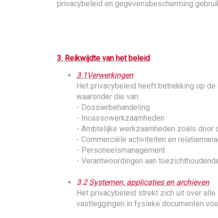
privacybeleid en gegevensbescherming gebruik
3. Reikwijdte van het beleid
3.1
Verwerkingen
Het privacybeleid heeft betrekking op de
waaronder die van:
- Dossierbehandeling
- Incassowerkzaamheden
- Ambtelijke werkzaamheden zoals door 
- Commerciële activiteiten en relatiema
- Personeelsmanagement
- Verantwoordingen aan toezichthoudende 
3.2
Systemen, applicaties en archieven
Het privacybeleid strekt zich uit over al
vastleggingen in fysieke documenten voor