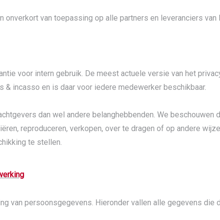
ijn onverkort van toepassing op alle partners en leveranciers v
stantie voor intern gebruik. De meest actuele versie van het priv
s & incasso en is daar voor iedere medewerker beschikbaar.
achtgevers dan wel andere belanghebbenden. We beschouwen dit b
iëren, reproduceren, verkopen, over te dragen of op andere wijz
hikking te stellen.
werking
ng van persoonsgegevens. Hieronder vallen alle gegevens die di