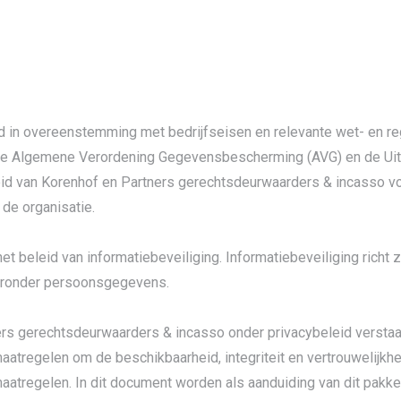
id in overeenstemming met bedrijfseisen en relevante wet- en r
zijn de Algemene Verordening Gegevensbescherming (AVG) en de 
d van Korenhof en Partners gerechtsdeurwaarders & incasso vo
 de organisatie.
et beleid van informatiebeveiliging. Informatiebeveiliging richt
ronder persoonsgegevens.
s gerechtsdeurwaarders & incasso onder privacybeleid verstaan
tregelen om de beschikbaarheid, integriteit en vertrouwelijkh
aatregelen. In dit document worden als aanduiding van dit pakk